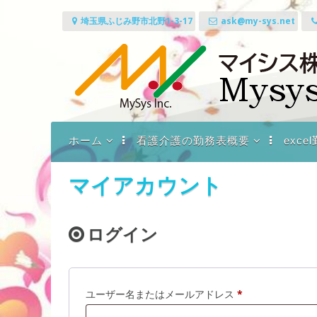
コ
ン
埼玉県ふじみ野市北野1-3-17
ask@my-sys.net
テ
ン
ツ
へ
ス
キ
ッ
プ
ホーム
看護介護の勤務表概要
exc
マイシス概要
勤夢表VXの機能
exce
マイアカウント
プライバシーポリシー
無料EX
ンロー
エクセ
ログイン
ます
勤務表
必
ユーザー名またはメールアドレス
*
須