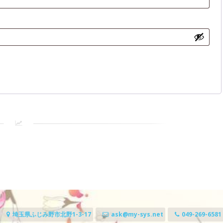
埼玉県ふじみ野市北野1-3-17
ask@my-sys.net
049-269-6581