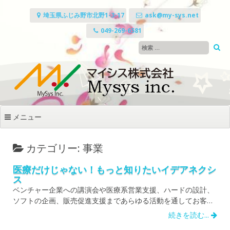
コ
ン
埼玉県ふじみ野市北野1-3-17
ask@my-sys.net
テ
049-269-6581
ン
ツ
へ
ス
キ
ッ
プ
メニュー
カテゴリー: 事業
医療だけじゃない！もっと知りたいイデアネクシ
ス
ベンチャー企業への講演会や医療系営業支援、ハードの設計、
ソフトの企画、販売促進支援まであらゆる活動を通してお客…
続きを読む...